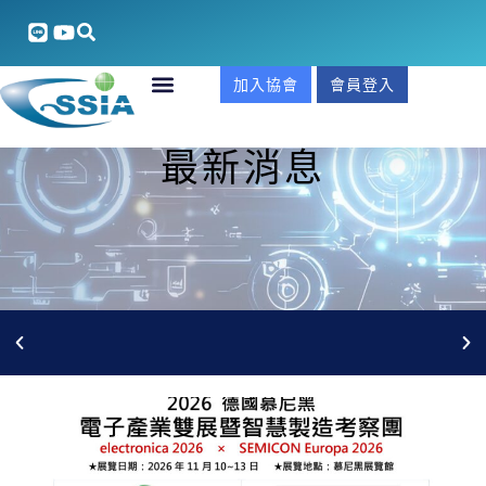
加入協會
會員登入
最新消息
5/27(三)AI安防整合xGCB合規實戰商機說明會 線上報名
中