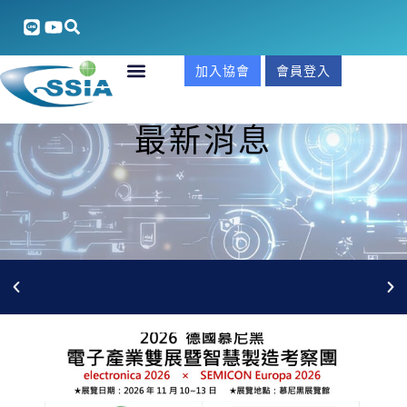
加入協會
會員登入
最新消息
5/27(三)AI安防整合xGCB合規實戰商機說明會 線上報名
中