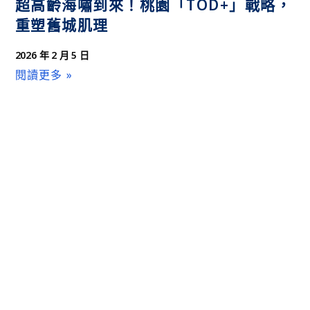
超高齡海嘯到來！桃園「TOD+」戰略，
重塑舊城肌理
2026 年 2 月 5 日
閱讀更多 »