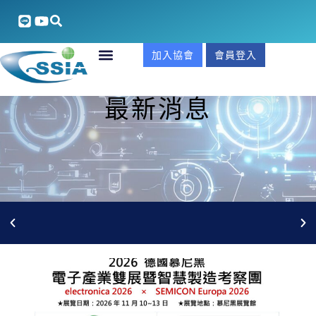
加入協會
會員登入
最新消息
5/27(三)AI安防整合xGCB合規實戰商機說明會 線上報名
中