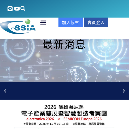
加入協會
會員登入
最新消息
5/27(三)AI安防整合xGCB合規實戰商機說明會 線上報名
中