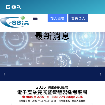
加入協會
會員登入
最新消息
5/27(三)AI安防整合xGCB合規實戰商機說明會 線上報名
中