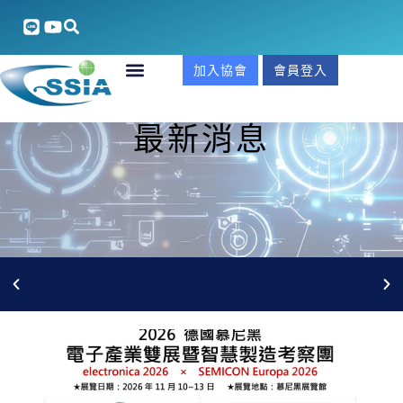
加入協會
會員登入
最新消息
5/27(三)AI安防整合xGCB合規實戰商機說明會 線上報名
中