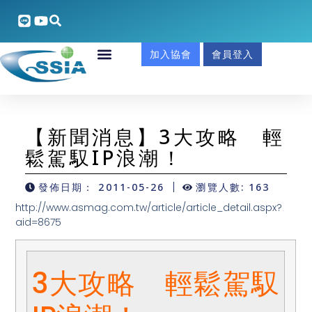
加入協會
會員登入
【新聞消息】3大攻略 輕
鬆駕馭IP浪潮！
發佈日期：
2011-05-26
瀏覽人數: 163
http://www.asmag.com.tw/article/article_detail.aspx?
aid=8675
3大攻略 輕鬆駕馭