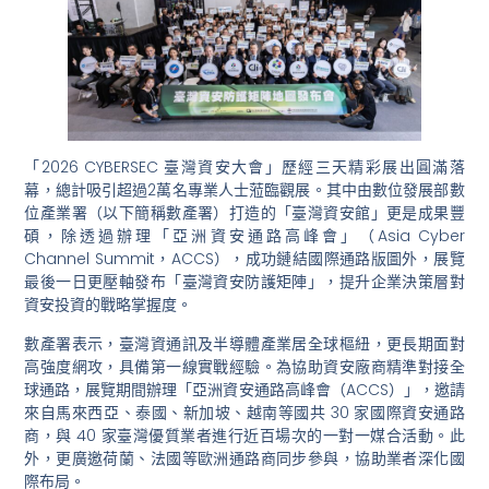
「2026 CYBERSEC 臺灣資安大會」歷經三天精彩展出圓滿落
幕，總計吸引超過2萬名專業人士蒞臨觀展。其中由數位發展部數
位產業署（以下簡稱數產署）打造的「臺灣資安館」更是成果豐
碩，除透過辦理「亞洲資安通路高峰會」（Asia Cyber
Channel Summit，ACCS），成功鏈結國際通路版圖外，展覽
最後一日更壓軸發布「臺灣資安防護矩陣」，提升企業決策層對
資安投資的戰略掌握度。
數產署表示，臺灣資通訊及半導體產業居全球樞紐，更長期面對
高強度網攻，具備第一線實戰經驗。為協助資安廠商精準對接全
球通路，展覽期間辦理「亞洲資安通路高峰會（ACCS）」，邀請
來自馬來西亞、泰國、新加坡、越南等國共 30 家國際資安通路
商，與 40 家臺灣優質業者進行近百場次的一對一媒合活動。此
外，更廣邀荷蘭、法國等歐洲通路商同步參與，協助業者深化國
際布局。