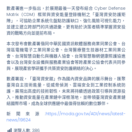
數產署進一步指出，於展期最後一天發布結合 Cyber Defense
Matrix（CDM）框架與資安能量登錄機制之「臺灣資安防護矩
陣」，可協助企業系統化盤點防護缺口、強化風險可視化能力，
並建立建立跨部門的共通語彙，更有助於決策者精準掌握資安投
資的戰略方向並提前布局。
本次發布會數產署偕同中華民國資訊軟體服務商業同業公會、台
灣區電機電子工業同業公會、台灣醫療暨生技器材工業同業公
會、台灣智慧自動化與機器人協會、台灣智慧聯網健康照護協進
會以及台灣安全設備與服務產業協會等跨產業公協會代表共同參
與，展現產官學研攜手共築資安防護網絡的決心。
數產署說，「臺灣資安館」作為國內資安品牌的展示舞台，匯聚
臺灣自主技術能量，從威脅偵測、雲端安全到工業控制系統防
護，展現出高度的技術韌性，未來將持續透過政策引導與資源投
入，推動資安能量在產業鏈中深根落地，並帶領臺灣資安產業鏈
結國際市場，成為全球供應鏈中最值得信賴的數位夥伴。
新聞來源:
https://moda.gov.tw/ADI/news/latest-
news/19624
瀏覽人數:
386