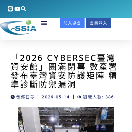
加入協會
會員登入
「2026 CYBERSEC臺灣
資安館」圓滿閉幕 數產署
發布臺灣資安防護矩陣 精
準診斷防禦漏洞
發佈日期：
2026-05-14
瀏覽人數: 386