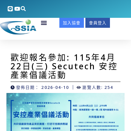
加入協會
會員登入
歡迎報名參加: 115年4月
22日(三) Secutech 安控
產業倡議活動
發佈日期：
2026-04-10
瀏覽人數: 254