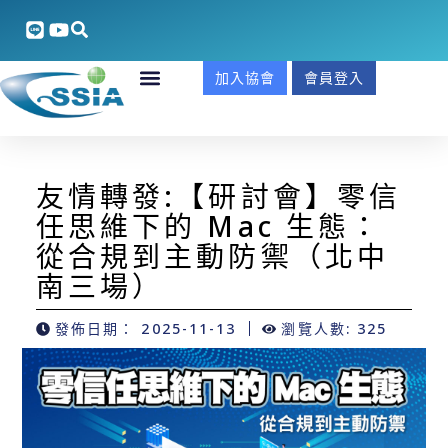
加入協會
會員登入
友情轉發:【研討會】零信
任思維下的 Mac 生態：
從合規到主動防禦（北中
南三場）
發佈日期：
2025-11-13
瀏覽人數: 325