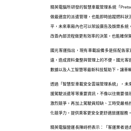
精英電腦所研發的智慧車載管理系統「Pre
做最適宜的派遣管理，也能即時追蹤燃料狀
平，未來車廂內也可以架設廣告及娛樂系統
改善內部流程做更有效率的決策，也能確保
國光客運指出，現有車載設備多是搭配各家
遠，造成資料彙整與管理上的不便，國光客
數據以及人工智慧等最新科技幫助下，讓車
透過「智慧型車載安全雲端管理系統」，未
援駕駛派遣等等重要資訊，不像以往需要值
激烈競爭，再加上駕駛員短缺、工時受嚴格
化競爭力，提供乘客更安全更舒適旅運服務
精英電腦營運長陳峙枬表示：「客運業者過