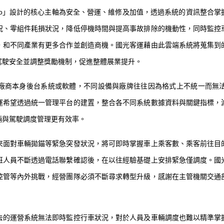
tso」設計的核心主軸為安全、營運、維修及加值，透過系統的資訊整合
況、零組件耗損狀況，降低停機時間與提高事故排除的機動性，同時監控
，和不同產業有更多合作並創造商機。國光客運藉由此雲端系統將蒐集到
駕駛安全並調整獎勵機制，促進整體展業提升。
廠商本身後台系統或軟體，不同設備與廠牌往往因為格式上不統一而無
運希望透過統一管理平台的建置，整合各不同系統數據資料與關鍵指標，
輛與駕駛調度管理更有效率。
來面對車輛拋錨等緊急突發狀況，將可即時掌握車上乘客數、乘客前往目
班人員不斷透過電話聯繫確認後，在以往經驗基礎上安排緊急僅調度。國
控管等內外挑戰，經營團隊必須不斷尋求轉型升級，感謝在主管機關交通
。
去的運營系統無法即時監控行車狀況，對於人員及車輛調度也難以精準掌