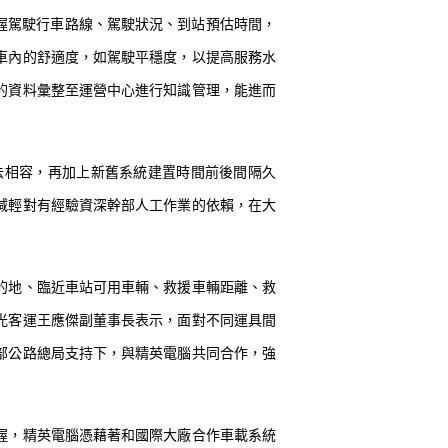
掌握駕駛行車路線、駕駛狀況、到站預估時間，
車內的舒適度，如駕駛平穩度，以提高服務水
的資料彙整至運營中心進行知識管理，能進而
法相容，再加上新舊系統建置時間前後間隔久
減輕對有經驗資深幹部人工作業的依賴，在大
的地、臨近車站可用車輛、救援車輛距離、救
光客運王應傑副董事長表示，面對不同運具間
部公路總局支持下，與精英電腦共同合作，強
握，精英電腦憑藉著和國際大廠合作車載系統