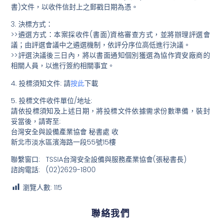
書)文件，以收件信封上之郵戳日期為憑。
3. 決標方式：
>>遴選方式：本案採收件(書面)資格審查方式，並將辦理評選會
議；由評選會議中之遴選機制，依評分序位高低進行決議。
>>評選決議後三日內，將以書面通知個別獲選為協作資安廠商的
相關人員，以進行簽約相關事宜。
4. 投標須知文件: 請
按此
下載
5. 投標文件收件單位/地址:
請依投標須知及上述日期，將投標文件依據需求份數準備，裝封
妥當後，請寄至:
台灣安全與設備產業協會 秘書處 收
新北市淡水區濱海路一段55號15樓
聯繫窗口: TSSIA台灣安全設備與服務產業協會(張秘書長)
諮詢電話: (02)2629-1800
瀏覽人數:
115
聯絡我們