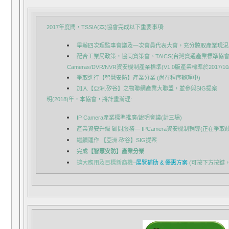
2017年度間，TSSIA(本)協會完成以下重要事項:
舉辦四次理監事會議及一次會員代表大會，充分聽取產業現況
配合工業局政策，
協同資策會、TAICS(台灣資通產業標準協
Cameras/DVR/NVR資安機制產業標準
(V1.0版產業標準於2017/1
爭取進行
【智慧安防】產業分業
(尚在程序辦理中)
加入
【亞洲.矽谷】之物聯網產業大聯盟，並參與SIG提案
明(2018)年，本協會，將計畫辦理:
IP Camera產業標準推廣/說明會議
(計三場)
產業資安升級 顧問服務
— IPCamera資安機制輔導(正在爭
繼續運作
【亞洲.矽谷】SIG提案
完成
【智慧安防】產業分業
擴大應用及目標新商機–
展覽補助 & 優惠方案
(可按下方按鍵