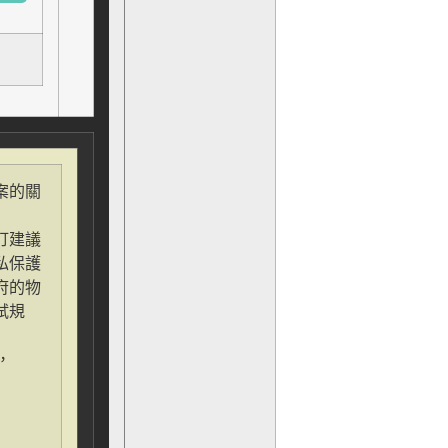
案的關
訂建議
私保護
府的物
試規
，