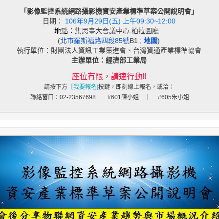
「影像監控系統網路攝影機資安產業標準草案公開說明會」
日期：
106年9月29日(五) 上午09:30~12:00
地點：
集思臺大會議中心 柏拉圖廳
(
北市羅斯福路四段85號
B1 ;
地圖
)
執行單位：財團法人資訊工業策進會、台灣資通產業標準協會
主辦單位：經濟部工業局
座位有限，請速行動!!
請按下方
［我要報名]
按鍵，即刻線上報名，或洽：
聯絡窗口：02-23567698 #601陳小姐 ｜ #605朱小姐