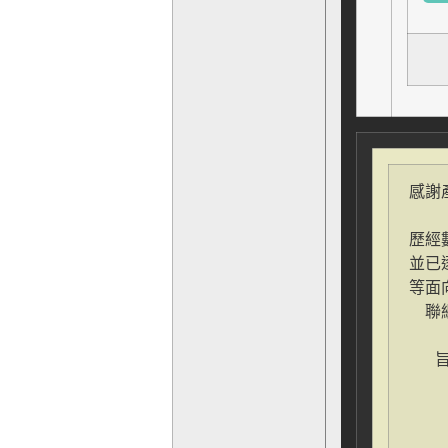
感謝
歷經
並已
等面
聯