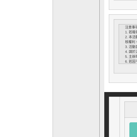
注意事
1. 
2. 本
核權利
3. 
4. 
5. 
6. 若