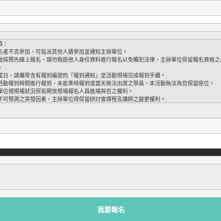
項：
若報名者不克參加，可指派其他人選參加並通知主辦單位。
活動採預先線上報名，
請勿偽造他人身份資料進行報名以免觸犯法律，
主辦單位保留報名資格之
。
活動當日，請攜帶含有報到編號的「報到通知」
至活動現場完成報到手續。
請於活動報到時間進行報到，未能準時報到或當天無法出席之學員，
本活動無法為您保留座位。
主辦單位視現場狀況保有開放現場報名人員進場與否之權利。
因不可預測之突發因素，
主辦單位得保留研討會課程及講師之變更權利。
我要報名