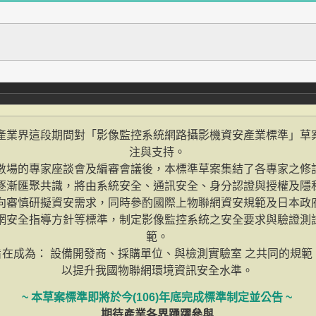
產業界這段期間對「影像監控系統網路攝影機資安產業標準」
草
注與支持。
數場的專家座談會及編審會議後，
本標準草案集結了各專家之修
逐漸匯聚共識，
將由系統安全、通訊安全、
身分認證與授權及隱
向審慎研擬資安需求，
同時參酌國際上物聯網資安規範及日本政
網安全指導方針等
標準，制定影像監控系統之安全要求與驗證測
範。
旨在成為：
設備開發商、採購單位、與檢測實驗室 之共同的規範
以提升我國物聯網環境資訊安全水準。
~ 本草案標準即將於今(106)年底完成標準制定並公告 ~
期待產業各界踴躍參與