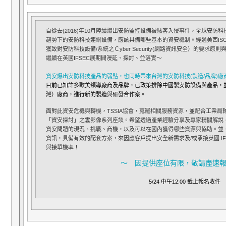
自從去(2016)年10月陸續爆出安防監控設備被駭客入侵事件，全球安防
趨勢下的安防科技連網設備，應該具備哪些基本的資安機制。經過美西IS
獲致對安防科技設備/系統之Ｃyber Security(網路資訊安全）的要
繼續在英國IFSEC展期間漫延、探討、並落實～
資安爆出安防科技產品的弱點，也同時帶來台灣的安防科技(製造/品牌)
目前已知
許多歐美領導廠商及品牌，已政策排除中國製安防設備與產品，
灣）廠商，進行新的製造與研發合作案。
面對此資安危機與轉機，TSSIA協會，蒐羅相關服務資源，並配合工業
「資安探討」之雲影像系列座談。希望透過產業經驗分享及專家精闢解說
資安問題的現況、挑戰、商機，以及可以在國內獲得哪些資源與協助。並
資訊，具備有效的配套方案，來因應客戶提出安全新需求及/或承接英國 I
與接單機率！
～ 因提供座位有限，敬請盡速報
5/24 中午12:00 截止報名收件