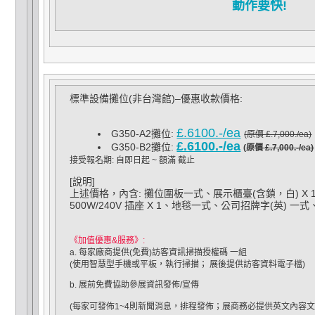
動作要快!
標準設備攤位(非台灣館)–優惠收款價格:
£.6100.-/ea
G350-A2攤位:
(原價
£.7,000./ea
)
£.6100.-/ea
G350-B2攤位:
(
原價
£.7,000.-/ea)
接受報名期: 自即日起 ~ 額滿 截止
[說明]
上述價格，內含: 攤位圍板一式、展示櫃臺(含鎖，白) X 1
500W/240V 插座 X 1、地毯一式、公司招牌字(英) 一式
《加值優惠&服務》:
a.
每家廠商提供(免費)訪客資訊掃描授權碼 一組
(使用智慧型手機或平板，執行掃描； 展後提供訪客資料電子檔)
b.
展前免費協助參展資訊發佈/宣傳
(每家可發佈1~4則新聞消息，排程發佈；展商務必提供英文內容文