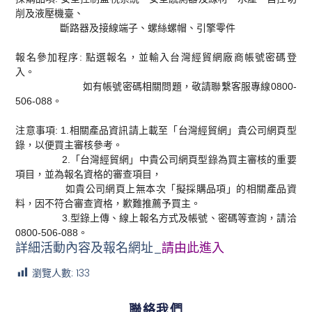
削及液壓機臺、
斷路器及接線端子、螺絲螺帽、引擎零件
報名參加程序:
點選報名，並輸入台灣經貿網廠商帳號密碼登
入。
如有帳號密碼相關問題，敬請聯繫客服專線0800-
506-088。
注意事項:
1.相關產品資訊請上載至「台灣經貿網」貴公司網頁型
錄，以便買主審核參考。
2.「台灣經貿網」中貴公司網頁型錄為買主審核的重要
項目，並為報名資格的審查項目，
如貴公司網頁上無本次「擬採購品項」的相關產品資
料，因不符合審查資格，歉難推薦予買主。
3.型錄上傳、線上報名方式及帳號、密碼等查詢，請洽
0800-506-088。
詳細活動內容及報名網址_
請由此進入
瀏覽人數:
133
聯絡我們