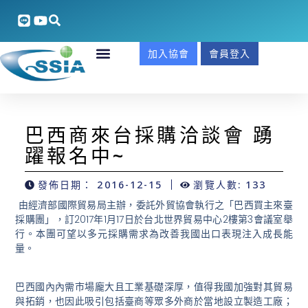
加入協會
會員登入
巴西商來台採購洽談會 踴
躍報名中~
發佈日期：
2016-12-15
瀏覽人數: 133
由經濟部國際貿易局主辦，委託外貿協會執行之「巴西買主來臺
採購團」，訂2017年1月17日於台北世界貿易中心2樓第3會議室舉
行。本團可望以多元採購需求為改善我國出口表現注入成長能
量。
巴西國內內需市場龐大且工業基礎深厚，值得我國加強對其貿易
與拓銷，也因此吸引包括臺商等眾多外商於當地設立製造工廠；