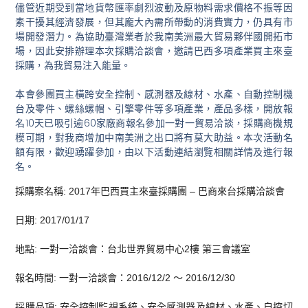
儘管近期受到當地貨幣匯率劇烈波動及原物料需求價格不振等因
素干擾其經濟發展，但其龐大內需所帶動的消費實力，仍具有市
場開發潛力。為協助臺灣業者於我南美洲最大貿易夥伴國開拓市
場，因此安排辦理本次採購洽談會，邀請巴西多項產業買主來臺
採購，為我貿易注入能量。
本會參團買主橫跨安全控制、感測器及線材、水產、自動控制機
台及零件、螺絲螺帽、引擎零件等多項產業，產品多樣，開放報
名10天已吸引逾60家廠商報名參加一對一貿易洽談，採購商機規
模可期，對我商增加中南美洲之出口將有莫大助益。本次活動名
額有限，歡迎踴躍參加，由以下活動連結瀏覽相關詳情及進行報
名。
採購案名稱:
2017年巴西買主來臺採購團 – 巴商來台採購洽談會
日期:
2017/01/17
地點:
一對一洽談會：台北世界貿易中心2樓 第三會議室
報名時間:
一對一洽談會：2016/12/2 ～ 2016/12/30
採購品項:
安全控制監視系統、安全感測器及線材、水產、自控切