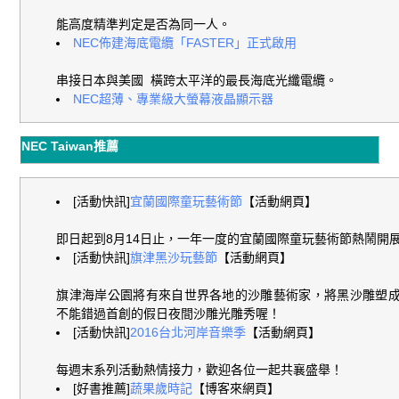
能高度精準判定是否為同一人。
NEC佈建海底電纜「FASTER」正式啟用
串接日本與美國 橫跨太平洋的最長海底光纖電纜。
NEC超薄、專業級大螢幕液晶顯示器
NEC Taiwan推薦
[活動快訊]
宜蘭國際童玩藝術節
【活動網頁】
即日起到8月14日止，一年一度的宜蘭國際童玩藝術節熱鬧開
[活動快訊]
旗津黑沙玩藝節
【活動網頁】
旗津海岸公園將有來自世界各地的沙雕藝術家，將黑沙雕塑
不能錯過首創的假日夜間沙雕光雕秀喔！
[活動快訊]
2016台北河岸音樂季
【活動網頁】
每週末系列活動熱情接力，
歡迎各位一起共襄盛舉！
[
好書推薦
]
蔬果歲時記
【博客來網頁
】