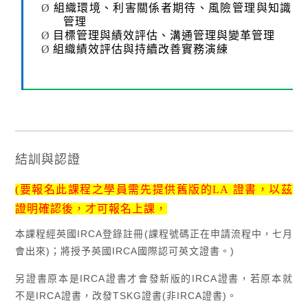
Ø
組織環境、利害關係者期待、風險管理與知識
管理
Ø
目標管理與績效評估、溝通管理與變革管理
Ø
組織績效評估與持續改善實務演練
結訓與認證
(
要報名此課程之學員需先提供舊版的
LA
證書，以茲
證明確認後，才可報名上課，
本課程經英國
IRCA
登錄註冊
(
課程號碼正在申請流程中，七月
會出來
)
；將授予英國
IRCA
國際認可英文證書。
)
另證書原本是
IRCA
證書才會發新版的
IRCA
證書，若原本就
不是
IRCA
證書，改發
TSKG
證書
(
非
IRCA
證書
)
。