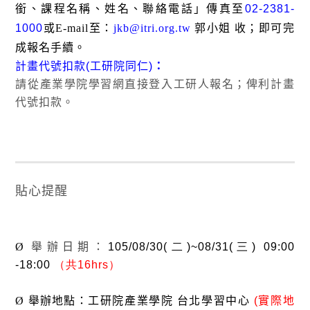
銜、課程名稱、姓名、聯絡電話」
傳真至
02-2381-
1000
或
E-mail
至：
jkb@itri.org.tw
郭小姐 收；即可完
成報名手續。
計畫代號扣款
(
工研院同仁
)
：
請從產業學院學習網直接登入工研人報名；俾利計畫
代號扣款。
貼心提醒
Ø
舉辦日期：
105/08/30(
二
)~08/31(
三
) 09:00
-18:00
（共
16hrs
）
Ø
舉辦地點
：
工研院產業學院 台北學習中心
(
實際地