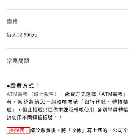
價格
每人
12,500
元
常見問題
●繳費方式：
ATM
轉帳（線上報名）：
繳費方式選擇「
ATM
轉帳」
者，系統將給您一組轉帳帳號「銀行代號、轉帳帳
號」，但此
帳號只提供本課程轉帳使用
,
各別學員轉帳
請使用不同轉帳帳號！！
提醒您：
請於繳費後，將
「收據」寫上您的
「公司全