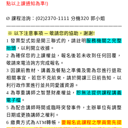
點以上課通知為準
!)
Ø
課程洽詢：
(02)2370-1111
分機
320
郭小姐
—————————————————————————
※ 以下注意事項 ─ 敬請您的協助，謝謝
!
1
發票型式如是開三聯式的，請註明
服務機關之完整
抬頭
，以利開立收據
。
2
為確保您的上課權益，報名後若未收到任何回覆，
敬請來電洽詢方完成報名。
3
因課前教材、講義及餐點之準備及需為您進行退款
相關事宜，若您不克前來，請於開課三日前告知，以
利行政作業進行並共同愛護資源。
4
為尊重講師之智慧財產權益，
恕無法提供課程講義
電子檔
。
5
為配合講師時間或臨時突發事件，主辦單位有調整
日期或更換講師之權利。
6
繳費方式為
ATM
轉帳，
要報名此課程之學員需先提