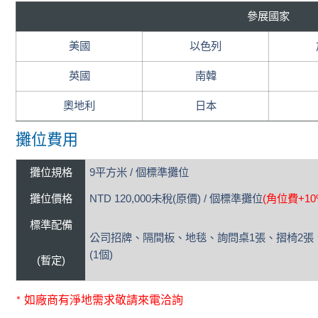
參展國家
美國
以色列
英國
南韓
奧地利
日本
攤位費用
攤位規格
9
平方米
/
個標準攤位
攤位價格
NTD 120,000
未稅(原價
) /
個標準攤位
(
角位費+10
標準配備
公司招牌、隔間板、地毯、詢問桌1張、摺椅2張、
(1個)
(暫定)
如廠商有淨地需求敬請來電洽詢
*