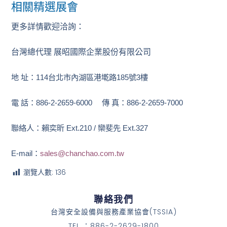
相關精選展會
更多詳情歡迎洽詢：
台灣總代理 展昭國際企業股份有限公司
地 址：
114
台北市內湖區港墘路
185
號
3
樓
電 話：
886-2-2659-6000
傳 真：
886-2-2659-7000
聯絡人：賴奕昕
Ext.210 /
欒斐先
Ext.327
E-mail
：
sales@chanchao.com.tw
瀏覽人數:
136
聯絡我們
台灣安全設備與服務產業協會(TSSIA)
TEL ：886-2-2629-1800