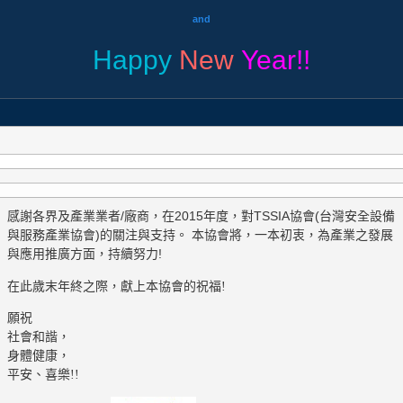
and
Happy
New
Year!!
感謝各界及產業業者/廠商，在2015年度，對TSSIA協會(台灣安全設備
與服務產業協會)的關注與支持。 本協會將，一本初衷，為產業之發展
與應用推廣方面，持續努力!
在此歲末年終之際，獻上本協會的祝福!
願祝
社會和諧，
身體健康，
平安、喜樂!!