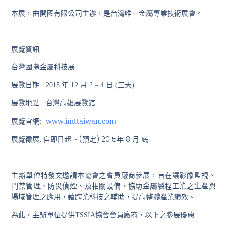
本展，由開國有限公司主辦，是台灣唯一金屬專業技術展會。
展覽資訊
台灣國際金屬科技展
展覽日期
: 2015
年
12
月
2 – 4
日
(
三天
)
展覽地點
:
台灣高雄展覽館
www.imttaiwan.com
展覽官網
:
展覽徵展
:
自即日起
~ (
預定
) 2015
年
8
月
底
主辦單位特發文邀請本協會之會員廠商參展，旨在讓影像監視、
門禁管理、防災偵煙、及相關設備，協助金屬製程工業之生產與
場域管理之應用，藉跨業科技之輔助，提高整體產業績效。
為此，主辦單位提供
TSSIA
協會會員廠商，以下之參展優惠
: