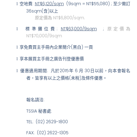
空地費
:
NT$6,120/sqm
(9sqm = NT$55,080) ;
至少需訂
l
36sqm(
含
)
以上
原定價為
NT$6,800/sqm.
標準攤位費
:
NT$63,000/9sqm
;
原定價為
l
NT$70,000/9sqm
享免費買主手冊內企業簡介
(
黑白
)
一頁
l
享本展買主手冊之廣告刊登優惠價
l
優惠適用期間
:
凡於
2015
年
6
月
30
日以前，向本會報名
l
者，皆享有以上之價格
(
未稅
)
及條件優惠。
報名請洽
:
TSSIA
秘書處
:
TEL: (02) 2629-1800
FAX: (02) 2622-1305