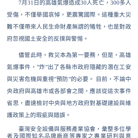
7
月
31
日
的高雄氣爆造成
30
人死亡，
300
多人
受傷，不僅舉國哀悼，更震驚國際。這種重大災
難不僅帶來人民生命財產無謂的犧牲，也是對政
府忽視國土安全的反撲與警惕。
儘管此時，救災本為第一要務，但是，高雄
氣爆事件，
”
炸
”
出了各縣市政府隱藏的潛在工安
與災害危機與重視
”
預防
”
的必要。 目前，不論中
央政府與高雄市或各部會之間，應該從這次事件
省思，盡速檢討中央與地方政府對基礎建設與維
護政策上的瑕疵與錯誤。
臺灣安全設備與服務產業協會，彙整多位學
者及國際知名品牌廠商等專家之專業研判與意