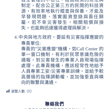
制定，配合公正第三方的民間的科技資
源，有效率地執行稽查與保養，才能及
早發現問題、落實圖資登錄與責任歸
屬。若不幸災害發生，相關賠償與損
失，也能夠迅速獲得處理與解決。
4.
中央與地方政府，要設有災害指揮應變的
專責單位
:
專責的
”
災害應變
”
機構，如
Call Center
的
單一窗口機制，有利於民眾意識危險的
通報，到災害發生的專業人員現場指揮
處理。此專責機構，應該經常性地給予
人員專業工安
/
災害專業訓練，並給予較
高層級的指揮調動權，並加強垂直與橫
向的聯繫與溝通。
瀏覽人數:
120
聯絡我們