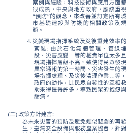
案例與經驗，科技技術與應用方面都
很成熟，中央與地方政府，應該重視
“
預防
”
的觀念，來改善並訂定所有城
市基礎建設與防護的相關政策及規
範。
4.
災變現場指揮系統及災後重建效率的
紊亂
:
由於石化氣體管理、管線埋
設、災害應變
…
等的權責單位太多且
現場指揮層級不高，致使得民眾發現
異常通報的第一時間、災害發生的現
場指揮處理、及災後清理作業
…
等，
政府的動作，比民眾自發性的互相救
助來得慢得許多，導致民眾的抱怨與
詬病。
(二)
政策方針建言
:
為未來災害的預防及避免類似悲劇的再發
生，臺灣安全設備與服務產業協會，針對