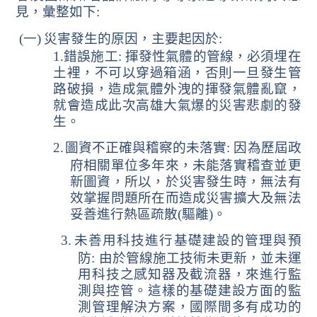
見，彙整如下
:
(一)
災害發生的原因，主要起因於
:
1.
錯誤施工
:
揮發性氣體的管線，必須埋在
土裡，不可以穿過箱涵，否則一旦發生管
路破損，造成氣體外洩的揮發氣體亂竄，
就會造成此次高雄大氣爆的災害悲劇的發
生。
2.
圖資不正確與稽察的未落實
:
因為歷屆政
府相關單位多年來，未能落實稽查並更
新圖資，所以，於災害發生時，無法有
效掌握問題所在而造成災害擴大及無法
妥善進行熱區疏散
(
驅離
)
。
3.
未善用科技進行基礎建設的管理與預
防
:
由於管線施工技術未更新，並未運
用科技之感知器及截流器，來進行監
測與控管。這樣的基礎建設方面的監
測管理解決方案，國際間多有成功的