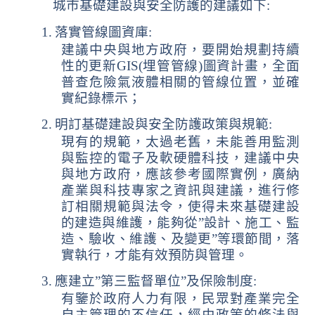
城市基礎建設與安全防護的建議如下
:
1.
落實管線圖資庫
:
建議中央與地方政府，
要開始規劃持續
性的更新
GIS(
埋管管線
)
圖資計畫，全面
普查危險氣液體相關的管線位置，並確
實紀錄標示；
2.
明訂基礎建設與安全防護政策與規範
:
現有的規範，太過老舊，未能善用監測
與監控的電子及軟硬體科技，建議中央
與地方政府，應該參考國際實例，廣納
產業與科技專家之資訊與建議，進行修
訂相關規範與法令，使得未來基礎建設
的建造與維護，能夠從
”
設計、施工、監
造、驗收、維護、及變更
”
等環節間，落
實執行，才能有效預防與管理。
3.
應建立
”
第三監督單位
”
及保險制度
:
有鑒於政府人力
有限，民眾對產業完全
自主管理的不信任，經由政策的修法與