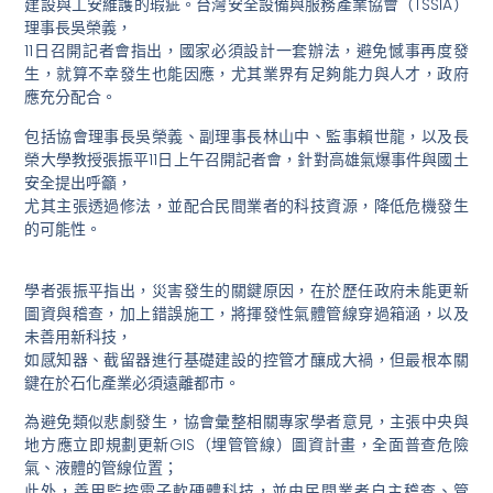
建設與工安維護的瑕疵。台灣安全設備與服務產業協會（TSSIA）
理事長吳榮義，
11日召開記者會指出，國家必須設計一套辦法，避免憾事再度發
生，就算不幸發生也能因應，尤其業界有足夠能力與人才，政府
應充分配合。
包括協會理事長吳榮義、副理事長林山中、監事賴世龍，以及長
榮大學教授張振平11日上午召開記者會，針對高雄氣爆事件與國土
安全提出呼籲，
尤其主張透過修法，並配合民間業者的科技資源，降低危機發生
的可能性。
學者張振平指出，災害發生的關鍵原因，在於歷任政府未能更新
圖資與稽查，加上錯誤施工，將揮發性氣體管線穿過箱涵，以及
未善用新科技，
如感知器、截留器進行基礎建設的控管才釀成大禍，但最根本關
鍵在於石化產業必須遠離都市。
為避免類似悲劇發生，協會彙整相關專家學者意見，主張中央與
地方應立即規劃更新GIS（埋管管線）圖資計畫，全面普查危險
氣、液體的管線位置；
此外，善用監控電子軟硬體科技，並由民間業者自主稽查、管