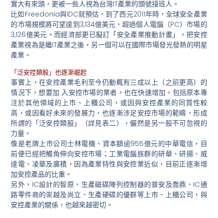
實大有來頭，更被一些人視為台灣IT產業的頭號接班人。
比如Freedonia與IDC就預估，到了西元2011年時，全球安全產業
的市場規模將可望達到3,134億美元，超過個人電腦（PC）市場的
3,126億美元。而經濟部更已擬訂「安全產業推動計畫」，把安控
產業視為是繼IT產業之後，另一個可以在國際市場發光發熱的明星
產業。
「泛安控類股」也逐漸崛起
事實上，在安控產業毛利至今仍動輒有三成以上（之前更高）的
情況下，想要加 入安控市場的業者，也在快速增加。包括原本專
注於其他領域的上市、上櫃公司，或因與安控產業的同質性較
高，或因看好未來的發展力，也逐漸涉足安控市場的範疇，形成
所謂的「泛安控類股」（詳見表二），儼然是另一股不可忽視的
力量。
像是老牌上市公司士林電機、資本額逾955億元的中華電信，目
前便已經把觸角伸向安控市場；工業電腦族群的研華、研揚、威
達電、凌華及廣積，因為產業特性與安控業近似，目前正逐漸增
加安控產品的比重。
另外，IC設計的智原、生產磁碟陣列控制器的普安及喬鼎、IC通
路零件商的崇越及尚立、生產硬碟的優群等上市、上櫃公司，與
安控產業的關係，也越來越密切。