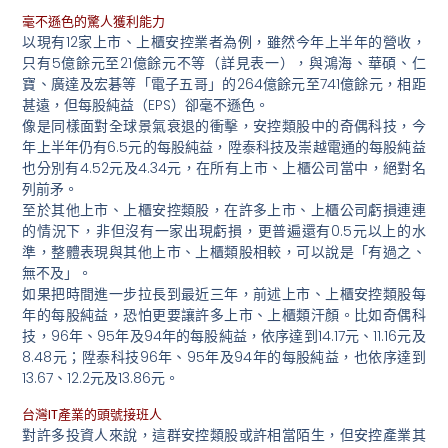
毫不遜色的驚人獲利能力
以現有12家上市、上櫃安控業者為例，雖然今年上半年的營收，
只有5億餘元至21億餘元不等（詳見表一），與鴻海、華碩、仁
寶、廣達及宏碁等「電子五哥」的264億餘元至741億餘元，相距
甚遠，但每股純益（EPS）卻毫不遜色。
像是同樣面對全球景氣衰退的衝擊，安控類股中的奇偶科技，今
年上半年仍有6.5元的每股純益，陞泰科技及崇越電通的每股純益
也分別有4.52元及4.34元，在所有上市、上櫃公司當中，絕對名
列前矛。
至於其他上市、上櫃安控類股，在許多上市、上櫃公司虧損連連
的情況下，非但沒有一家出現虧損，更普遍還有0.5元以上的水
準，整體表現與其他上市、上櫃類股相較，可以說是「有過之、
無不及」。
如果把時間進一步拉長到最近三年，前述上市、上櫃安控類股每
年的每股純益，恐怕更要讓許多上市、上櫃類汗顏。比如奇偶科
技，96年、95年及94年的每股純益，依序達到14.17元、11.16元及
8.48元；陞泰科技96年、95年及94年的每股純益，也依序達到
13.67、12.2元及13.86元。
台灣IT產業的頭號接班人
對許多投資人來說，這群安控類股或許相當陌生，但安控產業其