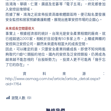
括鴻海、華碩、仁寶、廣達及宏碁等「電子五哥」，終究都會加
入安控這塊領域。
而據了解，鴻海之前宣佈投資高雄軟體園區時，便已點名要發展
安全監控和居家照顧養護軟體，展現出進軍安控市場的企圖心。
未來成長空間還很大
事實上，根據經濟部的統計，台灣光是安全產業相關的廠商，就
已經超過2,000家，相較於目前僅有50多家上市、上櫃或興櫃的
安控與泛安控公司，顯然未來還有相當大的成長空間。
因此，可以確定的是，只要安全產業持續成長，即使不知何時能
夠取代IT或PC類股的地位，國內的安控及泛安控類股，仍將成為
越來越不能忽視的「台股新勢力」，投資人更不可能再「幾乎忘
了它的存在」。
資料來源：
http://www.asmag.com.tw/article/article_detail.aspx?
aid=7764
瀏覽人數:
191
聯絡我們