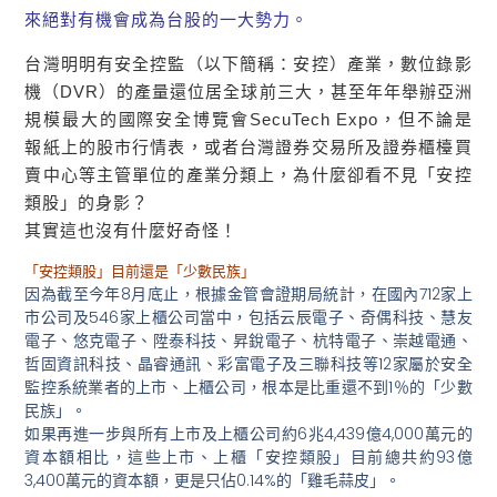
來絕對有機會成為台股的一大勢力。
台灣明明有安全控監（以下簡稱：安控）產業，數位錄影
機（DVR）的產量還位居全球前三大，甚至年年舉辦亞洲
規模最大的國際安全博覽會SecuTech Expo，但不論是
報紙上的股市行情表，或者台灣證券交易所及證券櫃檯買
賣中心等主管單位的產業分類上，為什麼卻看不見「安控
類股」的身影？
其實這也沒有什麼好奇怪！
「安控類股」目前還是「少數民族」
因為截至今年8月底止，根據金管會證期局統計，在國內712家上
市公司及546家上櫃公司當中，包括云辰電子、奇偶科技、慧友
電子、悠克電子、陞泰科技、昇銳電子、杭特電子、崇越電通、
哲固資訊科技、晶睿通訊、彩富電子及三聯科技等12家屬於安全
監控系統業者的上市、上櫃公司，根本是比重還不到1％的「少數
民族」。
如果再進一步與所有上市及上櫃公司約6兆4,439億4,000萬元的
資本額相比，這些上市、上櫃「安控類股」目前總共約93億
3,400萬元的資本額，更是只佔0.14%的「雞毛蒜皮」。