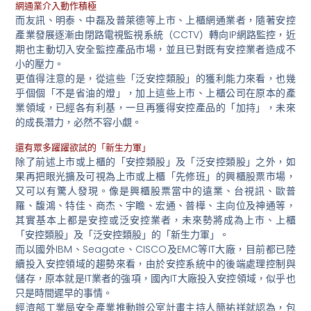
網通業介入動作積極
而友訊、明泰、中磊及普萊德等上市、上櫃網通業者，隨著安控
產業發展逐漸由閉路電視監視系統（CCTV）轉向IP網路監控，近
期也主動切入安全監控產品市場，並且已對既有安控業者造成不
小的壓力。
更值得注意的是，從這些「泛安控類股」的獲利能力來看，也幾
乎個個「不是省油的燈」，加上這些上市、上櫃公司在原本的產
業領域，已經各有利基，一旦再獲得安控產品的「加持」，未來
的成長潛力，必然不容小覷。
還有眾多躍躍欲試的「新生力軍」
除了前述上市或上櫃的「安控類股」及「泛安控類股」之外，如
果再把眼光擴及可視為上市或上櫃「先修班」的興櫃股票市場，
又可以有驚人發現。像是興櫃股票當中的遠業、台視訊、歐普
羅、馥鴻、特佳、商杰、宇瞻、宏通、普樺、主向位及神通等，
其實基本上都是安控或泛安控業者，未來勢將成為上市、上櫃
「安控類股」及「泛安控類股」的「新生力軍」。
而以國外IBM、Seagate、CISCO及EMC等IT大廠，目前都已陸
續投入安控領域的趨勢來看，由於安控系統中的後端處理控制與
儲存，原本就是IT業者的強項，國內IT大廠投入安控領域，似乎也
只是時間遲早的事情。
經濟部工業局安全產業推動辦公室計畫主持人簡祐祥就認為，包