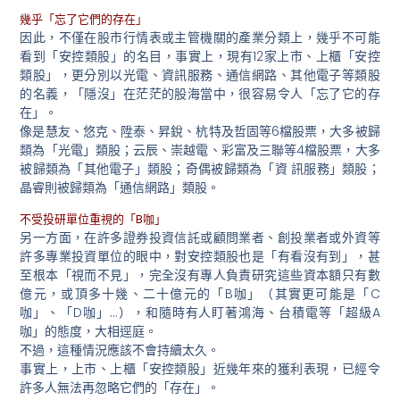
幾乎「忘了它們的存在」
因此，不僅在股市行情表或主管機關的產業分類上，幾乎不可能
看到「安控類股」的名目，事實上，現有12家上市、上櫃「安控
類股」，更分別以光電、資訊服務、通信網路、其他電子等類股
的名義，「隱沒」在茫茫的股海當中，很容易令人「忘了它的存
在」。
像是慧友、悠克、陞泰、昇銳、杭特及哲固等6檔股票，大多被歸
類為「光電」類股；云辰、崇越電、彩富及三聯等4檔股票，大多
被歸類為「其他電子」類股；奇偶被歸類為「資 訊服務」類股；
晶睿則被歸類為「通信網路」類股。
不受投研單位重視的「B咖」
另一方面，在許多證券投資信託或顧問業者、創投業者或外資等
許多專業投資單位的眼中，對安控類股也是「有看沒有到」，甚
至根本「視而不見」，完全沒有專人負責研究這些資本額只有數
億元，或頂多十幾、二十億元的「B咖」（其實更可能是「C
咖」、「D咖」…），和隨時有人盯著鴻海、台積電等「超級A
咖」的態度，大相逕庭。
不過，這種情況應該不會持續太久。
事實上，上市、上櫃「安控類股」近幾年來的獲利表現，已經令
許多人無法再忽略它們的「存在」。