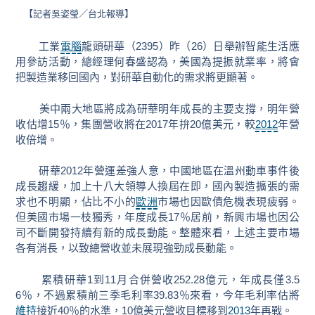
【記者吳姿瑩／台北報導】
工業
電腦
龍頭研華（2395）昨（26）日舉辦智能生活應
用參訪活動，總經理何春盛認為，美國為提振就業率，將會
把製造業移回國內，對研華自動化的需求將更顯著。
美中兩大地區將成為研華明年成長的主要支撐，明年營
收估增15％，集團營收將在2017年拚20億美元，較
2012
年營
收倍增。
研華2012年營運差強人意，中國地區在溫州動車事件後
成長趨緩，加上十八大領導人換屆在即，國內製造擴張的需
求也不明顯，佔比不小的
歐洲
市場也因歐債危機表現疲弱。
但美國市場一枝獨秀，年度成長17％居前，新興市場也因公
司不斷開發持續有新的成長動能。整體來看，上述主要市場
各有消長，以致總營收並未展現強勁成長動能。
累積研華1到11月合併營收252.28億元，年成長僅3.5
6％，不過累積前三季毛利率39.83％來看，今年毛利率估將
維持
接近40％的水準，10億美元營收目標移到
2013
年再戰。