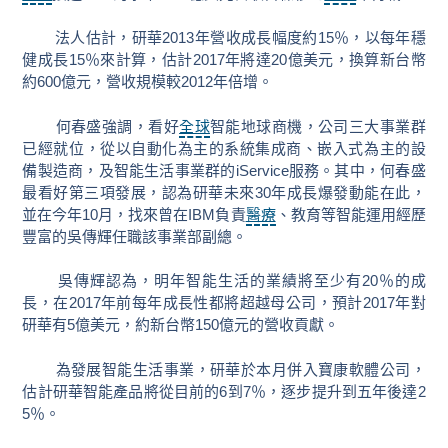
法人估計，研華2013年營收成長幅度約15％，以每年穩
健成長15％來計算，估計2017年將達20億美元，換算新台幣
約600億元，營收規模較2012年倍增。
何春盛強調，看好
全球
智能地球商機，公司三大事業群
已經就位，從以自動化為主的系統集成商、嵌入式為主的設
備製造商，及智能生活事業群的iService服務。其中，何春盛
最看好第三項發展，認為研華未來30年成長爆發動能在此，
並在今年10月，找來曾在IBM負責
醫療
、教育等智能運用經歷
豐富的吳傳輝任職該事業部副總。
吳傳輝認為，明年智能生活的業績將至少有20％的成
長，在2017年前每年成長性都將超越母公司，預計2017年對
研華有5億美元，約新台幣150億元的營收貢獻。
為發展智能生活事業，研華於本月併入寶康軟體公司，
估計研華智能產品將從目前的6到7％，逐步提升到五年後達2
5％。