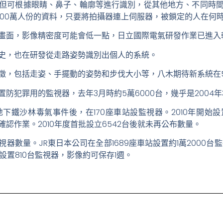
但可根據眼睛、鼻子、輪廓等進行識別，從其他地方、不同時間
600萬人份的資料，只要將拍攝器連上伺服器，被鎖定的人在何
畫面，影像精密度可能會低一點，日立國際電氣研發作業已進入
史，也在研發從走路姿勢識別出個人的系統。
，包括走姿、手擺動的姿勢和步伐大小等，八木期待新系統在
犯罪用的監視器，去年3月時約5萬6000台，幾乎是2004年
地下鐵沙林毒氣事件後，在170座車站設監視器。2010年開始
認作業。2010年度首批設立6542台後就未再公布數量。
數量。JR東日本公司在全部1689座車站設置約1萬2000台
設置810台監視器，影像約可保存1週。