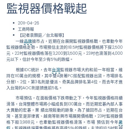
監視器價格戰起
2011-04-26
工商時報
【記者袁顥庭／台北報導】
一線
品牌
搶市占，近期在台展開監視器價格戰，也牽動今年
監視器價格走勢。市場預估主流的18.5吋監視器價格將下探2,500
元，22吋監視器價格落在3,200到3,500元，23吋也滑落到4,000
元以下，估計今年至少有5％的跌幅。
根據IDC統計，去年
台灣
監視器市場大約和前一年相當，維
持在110萬台的規模，其中雙A挾著PC搭配監視器出貨，市場排名
分居1、2位，第3名則是優派、奇美品牌排名第4位，而去年才進
入台灣的AOC則是擠進前5名。
市場預估，在面板價格下跌帶動之下，今年監視器價格持續
滑落，台灣整體市場將小幅成長到130萬台。而近期宏碁內部人事
大異動的宏碁，業 績出現鬆動的跡象，為了搶回市占，近期在台
灣、甚至是菲律賓、越南等新興市場展開價格戰，23吋監視器價
格下殺3,988元，也牽動監視器價格滑落。市場 預估到今年
暑
假
，監視器終端零售價格將有高達5％的跌幅，主流的18.5吋監視