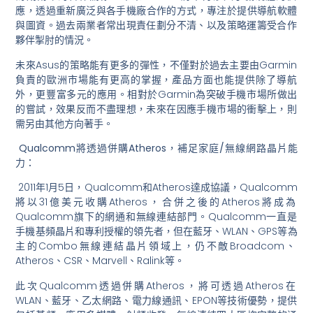
應，
透過重新廣泛與各手機廠合作的方式，專注於提供導航軟體
與圖資。
過去兩業者常出現責任劃分不清、
以及策略運籌受合作
夥伴掣肘的情況。
未來Asus的策略能有更多的彈性，
不僅對於過去主要由Garmin
負責的歐洲市場能有更高的掌握，
產品方面也能提供除了導航
外，更豐富多元的應用。
相對於Garmin為突破手機市場所做出
的嘗試，
效果反而不盡理想，未來在因應手機市場的衝擊上，
則
需另由其他方向著手。
Qualcomm將透過併購Atheros，補足家庭/
無線網路晶片能
力：
2011年1月5日，
Qualcomm和Atheros達成協議，
Qualcomm
將以31億美元收購Atheros，
合併之後的Atheros將成為
Qualcomm旗下的網通和無
線連結部門。
Qualcomm一直是
手機基頻晶片和專利授權的領先者，
但在藍牙、WLAN、
GPS等為
主的Combo無線連結晶片領域上，
仍不敵Broadcom、
Atheros、CSR、
Marvell、Ralink等。
此次Qualcomm透過併購Atheros，
將可透過Atheros在
WLAN、藍牙、乙太網路、
電力線通訊、EPON等技術優勢，提供