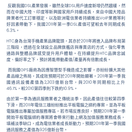
反觀我國DSL產業發展，雖然全球DSL用戶速度新增仍然趨緩，
然
而在中國大陸、印度等新興國家用戶持續成長，
來自中國大陸品
牌業者代工訂單穩定，
以及歐洲電信業者持續推出VoIP業務等利
好因素帶動下，
我國2011年第一季DSL產值可望較去年同期成長
6.3%。
HTC身為台灣手機產業品牌龍頭，
其亦於2011年將進入品牌布局第
三階段，
透過在全球設立品牌旗艦店與專賣店的方式，
強化零售
通路與整體品牌感受提升用戶體驗。
在持續提升HTC品牌忠誠
度、偏好率之下，預計將能帶動產值/
產量再有倍數成長。
而我國GPS廠商為因應智慧型手機造成之影響，
亦紛紛擴大其他
產品線之佈局，
其成效預期可於2011年開始顯著。
2011年第一季我
國通訊設備產值為2,303億新台幣，
與2010年同期相比上升
46.1%，
較2010第四季則下跌約10.9%。
由於第一季為通訊服務業者之傳統淡季，
因此產值往往較第四季
下滑，
而2011年電信三雄紛紛推出平板電腦之綁約專案，
並為平板
電腦推出專屬加值服務專區，若市場反應良好，
預期2011年第一季
開始平板電腦綁約專案將會帶來行動上網及加
值服務業務成長，
填補淡季缺口，成為電信業者成長新動力，
預期2011年第一季我國
通訊服務之產值為926億新台幣。