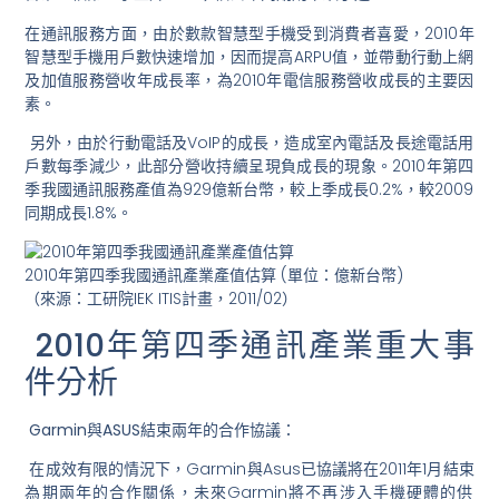
在通訊服務方面，由於數款智慧型手機受到消費者喜愛，
2010年
智慧型手機用戶數快速增加，因而提高ARPU值，
並帶動行動上網
及加值服務營收年成長率，
為2010年電信服務營收成長的主要因
素。
另外，由於行動電話及VoIP的成長，
造成室內電話及長途電話用
戶數每季減少，
此部分營收持續呈現負成長的現象。
2010年第四
季我國通訊服務產值為929億新台幣，
較上季成長0.2%，較2009
同期成長1.8%。
2010年第四季我國通訊產業產值估算 (單位：億新台幣)
（來源：工研院IEK ITIS計畫，2011/02）
2010年第四季通訊產業重大事
件分析
Garmin與ASUS結束兩年的合作協議：
在成效有限的情況下，
Garmin與Asus已協議將在2011年1月結束
為期兩年的
合作關係，未來Garmin將不再涉入手機硬體的供