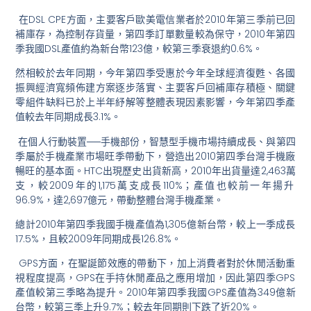
在DSL CPE方面，
主要客戶歐美電信業者於2010年第三季前已回
補庫存，
為控制存貨量，第四季訂單數量較為保守，
2010年第四
季我國DSL產值約為新台幣123億，
較第三季衰退約0.6%。
然相較於去年同期，今年第四季受惠於今年全球經濟復甦、
各國
振興經濟寬頻佈建方案逐步落實、主要客戶回補庫存積極、
關鍵
零組件缺料已於上半年紓解等整體表現因素影響，
今年第四季產
值較去年同期成長3.1%。
在個人行動裝置──手機部份，智慧型手機市場持續成長、
與第四
季屬於手機產業市場旺季帶動下，
營造出2010第四季台灣手機廠
暢旺的基本面。
HTC出現歷史出貨新高，2010年出貨量達2,463萬
支，
較2009年的1,175萬支成長110%；
產值也較前一年揚升
96.9%，達2,697億元，
帶動整體台灣手機產業。
總計2010年第四季我國手機產值為1,305億新台幣，
較上一季成長
17.5%，且較2009年同期成長126.8%。
GPS方面，在聖誕節效應的帶動下，
加上消費者對於休閒活動重
視程度提高，
GPS在手持休閒產品之應用增加，
因此第四季GPS
產值較第三季略為提升。
2010年第四季我國GPS產值為349億新
台幣，
較第三季上升9.7%；較去年同期則下跌了近20%。