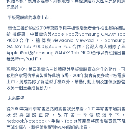
包括基頻、應用多媒體、
射頻收發、無線連結四大區塊完整的通
訊晶片。
平板電腦綁約專案上市：
電信三雄紛紛於2010年第四季與平板電腦業者合作推出綁約補貼
新 機優惠；中華電信與Apple iPad及Samsung GALAXY Tab
P1000合作，遠傳與ViewSonic ViewPad 7、Samsung
GALAXY Tab P1000及Apple iPad合作，台灣大哥大則除了與
Apple iPad及Samsung GALAXY Tab P1000合作以外也推出自
我品牌myPad P1。
觀察2010年第四季電信三雄積極與平板電腦廠商合作的動作，
可
預期各家電信業者皆看好此塊市場，
2011年將會有更多款平板電腦
上市，
將成為除了智慧型手機以外，
帶動行動上網及加值服務營
收另一個重要成長動力。
未來展望
從2010年第四季零售通路的銷售狀況來看，
2011年零售市場銷售
狀況將回歸正常，故在第一季傳統淡季下，
Netbook/Notebook、手機、
Tablet等產品將因市場買氣下降
而減少庫存，
將連帶影響到WLAN模組的出貨。