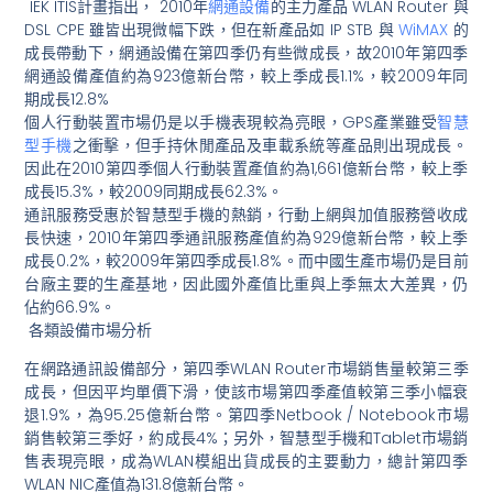
IEK ITIS計畫指出， 2010年
網通設備
的主力產品 WLAN Router 與
DSL CPE 雖皆出現微幅下跌，但在新產品如 IP STB 與
WiMAX
的
成長帶動下，網通設備在第四季仍有些微成長，
故2010年第四季
網通設備產值約為923億新台幣，
較上季成長1.1%，較2009年同
期成長12.8%
個人行動裝置市場仍是以手機表現較為亮眼，GPS產業雖受
智慧
型
手機
之衝擊，但手持休閒產品及車載系統等產品則出現成長。
因此在2010第四季個人行動裝置產值約為1,661億新台幣，
較上季
成長15.3%，較2009同期成長62.3%。
通訊服務受惠於智慧型手機的熱銷，
行動上網與加值服務營收成
長快速，
2010年第四季通訊服務產值約為929億新台幣，
較上季
成長0.2%，較2009年第四季成長1.8%。
而中國生產市場仍是目前
台廠主要的生產基地，
因此國外產值比重與上季無太大差異，仍
佔約66.9%。
各類設備市場分析
在網路通訊設備部分，第四季WLAN Router市場銷售量較第三季
成長，但因平均單價下滑，
使該市場第四季產值較第三季小幅衰
退1.9%，為95.
25億新台幣。第四季Netbook / Notebook市場
銷售較第三季好，約成長4%；另外，
智慧型手機和Tablet市場銷
售表現亮眼，
成為WLAN模組出貨成長的主要動力，總計第四季
WLAN NIC產值為131.8億新台幣。