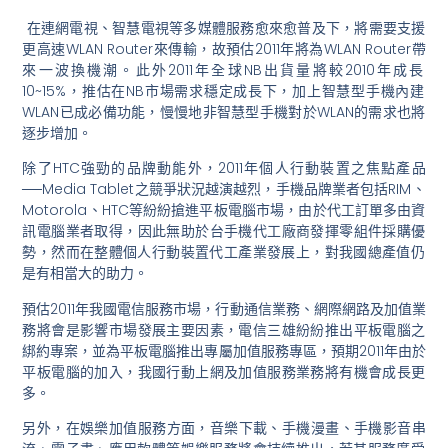
在連網電視、智慧電視等多媒體服務愈來愈普及下，
將需要支援
更高速WLAN Router來傳輸，故預估2011年將為WLAN Router帶
來一波換機潮。
此外2011年全球NB出貨量將較2010年成長
10~15%，
推估在NB市場需求穩定成長下，
加上智慧型手機內建
WLAN已成必備功能，
慢慢地非智慧型手機對於WLAN的需求也將
逐步增加。
除了HTC強勁的品牌動能外，
2011年個人行動裝置之焦點產品
──Media Tablet之競爭狀況越演越烈，手機品牌業者包括RIM、
Motorola、HTC等紛紛搶進平板電腦市場，
由於代工訂單多由資
訊電腦業者取得，
因此無助於台手機代工廠商發揮零組件採購優
勢，
然而在整體個人行動裝置代工產業發展上，
對我國總產值仍
是有相當大的助力。
預估2011年我國電信服務市場，行動通信業務、
網際網路及加值業
務將會是影響市場發展主要因素，
電信三雄紛紛推出平板電腦之
綁約專案，
並為平板電腦推出專屬加值服務專區，
預期2011年由於
平板電腦的加入，
我國行動上網及加值服務業務將有機會成長更
多。
另外，在娛樂加值服務方面，音樂下載、手機漫畫、手機影音串