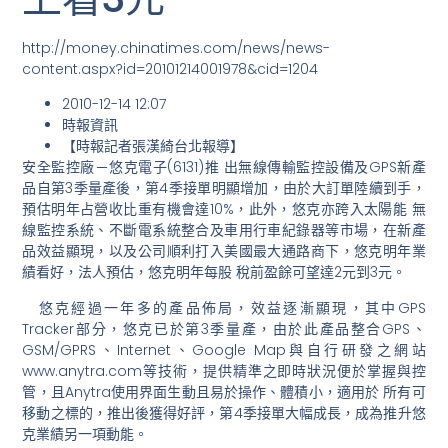
http://money.chinatimes.com/news/news-
content.aspx?id=20101214001978&cid=1204
2010-12-14 12:07
時報資訊
【時報記者張漢綺台北報導】
安全監控廠－悠克電子(6131)推 出無線傳輸監控設備及GPS新產
品自第3季量產後，第4季接單明顯增加，由於大訂單陸續到手，
預估明年占營收比重有機會達10%，此外，悠克亦跨入太陽能 無
線監控系統、不斷電系統整合及車用行車紀錄器等市場，在新產
品效益顯現，以及公司順利打入美國最大通路商下，悠克明年業
績看好，法人預估，悠克明年每股 稅前盈餘可望達2元到3元。
悠克經過一年多的產品佈局，效益逐漸顯現，其中GPS
Tracker部分，悠克已於第3季量產，由於此產品整合GPS、
GSM/GPRS、Internet、Google Map與自行研發之網站
www.anytra.com等技術，提供精準之即時狀況便於掌握與控
管，且Anytra使用界面生動且易於操作、體積小，適用於 所有可
移動之標的，推出後獲得好評，第4季接單大幅成長，成為推升悠
克業績另一項動能。