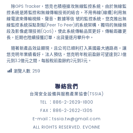
除GPS Tracker，悠克也積極搶攻無線監控系統，由於無線監
控系統是將監控和無線傳輸技術的結合，不用佈線(線纜)利用無
線電波來傳輸視頻、聲音、數據等信 號的監控系統，悠克推出無
線監控系統採點對點(Peer To Peer)的系統架構，獨特的無線頻
段及影像處理技術(QoS)，使此系統傳輸品質更好，傳輸距離更
長，近期也陸續接獲訂單，出貨量逐月攀升中。
隨著新產品效益顯現，且公司已順利打入美國最大通路商，讓
悠克明年業績看好，法人預估，悠克明年稅前盈餘可望達到2.1億
元到3.2億元之間，每股稅前盈餘約2元到3元。
瀏覽人數:
259
聯絡我們
台灣安全設備與服務產業協會(TSSIA)
TEL ：886-2-2629-1800
FAX：886-2-2622-1305
E-mail：tssia.tw@gmail.com
ALL RIGHTS RESERVED. EVONNE