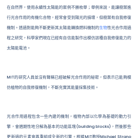
在自然界，使用永續性太陽能的案例不勝枚舉；舉例來說，能讓樹葉進
行光合作用的有機化合物，經常會受到陽光的損壞，但樹葉有自我修復
機制。透過對能夠不斷更新其太陽能轉換燃料機制的
生物
性光合作用過
程之研究，科學家們現在已經有自信能製作出模仿該種自我修復能力的
太陽能電池。
MIT的研究人員並沒有聲稱已經破解光合作用的秘密，但表示已能夠模
仿植物的自我修復機制，不斷充實其能量採集技術。
光合作用過程包含一些內建的機制，植物內部以化學為基礎的動力引
擎，會週期性地分解為基本的功能區塊(building blocks)，然後那些
更新過的元素會再重組成全新的引擎。根據MIT教授Michael Strano