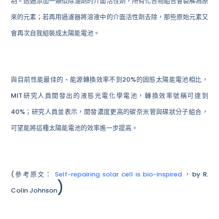
制。透過添加一類似除油劑的介面活性劑，所有化合物組合會裂解為原
來的元素；若再用過濾器將溶液中的介面活性劑去除，那些原始元素又
會再次自我組裝成太陽能電池。
與目前性能最佳的、能源轉換效率不到20%的固態太陽能電池相比，
MIT研究人員開發出的液態光電化學電池，轉換效率號稱可達到
40%；研究人員並表示，開發濃度更高的碳奈米管與碟狀分子組合，
可望能將這種太陽能電池的效率進一步提高。
(參考原文：
Self-repairing solar cell is bio-inspired
，by R.
)
Colin Johnson