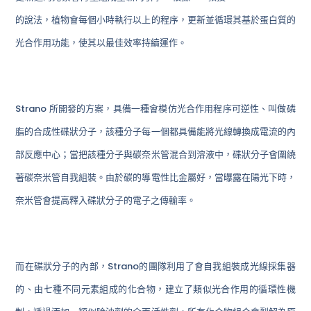
的說法，植物會每個小時執行以上的程序，更新並循環其基於蛋白質的
光合作用功能，使其以最佳效率持續運作。
Strano 所開發的方案，具備一種會模仿光合作用程序可逆性、叫做磷
脂的合成性碟狀分子，該種分子每一個都具備能將光線轉換成電流的內
部反應中心；當把該種分子與碳奈米管混合到溶液中，碟狀分子會圍繞
著碳奈米管自我組裝。由於碳的導電性比金屬好，當曝露在陽光下時，
奈米管會提高釋入碟狀分子的電子之傳輸率。
而在碟狀分子的內部，Strano的團隊利用了會自我組裝成光線採集器
的、由七種不同元素組成的化合物，建立了類似光合作用的循環性機